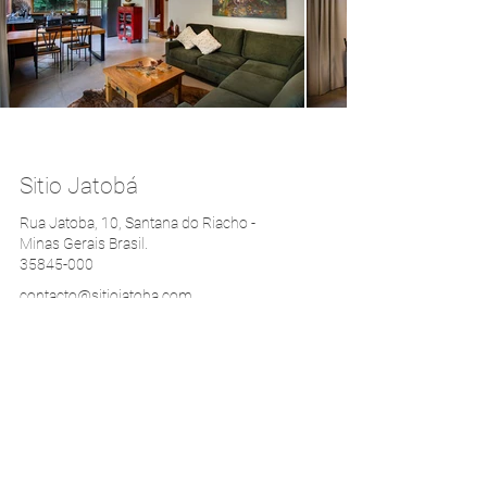
Sitio Jatobá
Rua Jatoba, 10, Santana do Riacho -
Minas Gerais Brasil.
35845-000
contacto@sitiojatoba.com
99833-9931
(31)