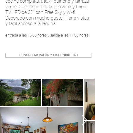
cocina completa,
deck
, quincho y terraza
verde. Cuenta con ropa de cama y baño,
TV LED de 32" con Free Sky y wi-fi.
Decorado con mucho gusto. Tiene
vistas
y fácil acceso a la laguna.
entrada a las 15:00 horas y salida a las 11:00 horas.
CONSULTAR VALOR Y DISPONIBILIDAD