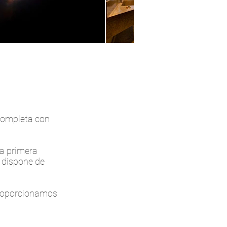
 completa con
La primera
 dispone de
Proporcionamos