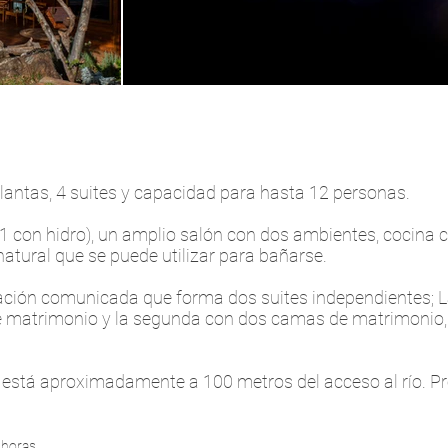
antas, 4 suites y capacidad para hasta 12 personas.
 (1 con hidro), un amplio salón con dos ambientes, cocina
tural que se puede utilizar para bañarse.
itación comunicada que forma dos suites independientes; 
 matrimonio y la segunda con dos camas de matrimonio,
y está aproximadamente a 100 metros del acceso al río. 
 horas.