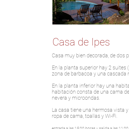
Casa de Ipes
Casa muy bien decorada, de dos pl
En la planta superior hay 2 suites
zona de barbacoa y una cascada na
En la planta inferior hay una hab
habitación consta de una cama de
nevera y microondas.
La casa tiene una hermosa vista 
ropa de cama, toallas y Wi-Fi.
entrada a las 15:00 horas y salida a las 11:00