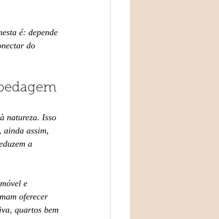
nesta é: depende 
onectar do 
spedagem
à natureza. Isso 
 ainda assim, 
reduzem a 
imóvel e 
umam oferecer 
iva, quartos bem 