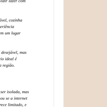
idir lazer com 
vel, cozinha 
eriência 
em um lugar 
é desejável, mas 
o ideal é 
a região.
ser isolada, mas 
ou se a internet 
ece limitado, e 