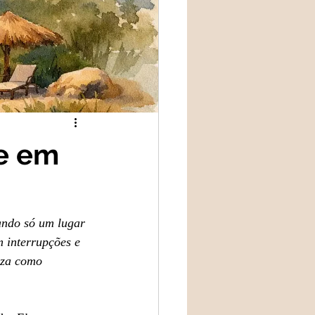
de em
ando só um lugar 
m interrupções e 
eza como 