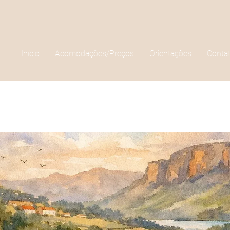
Início
Acomodações/Preços
Orientações
Conta