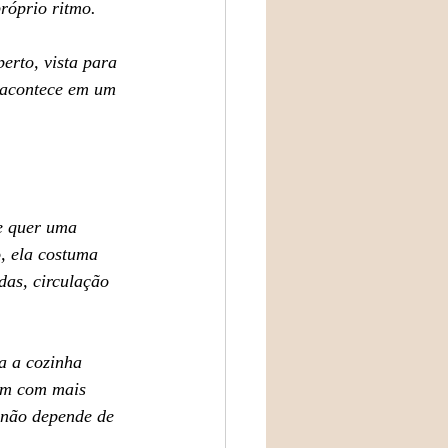
róprio ritmo.
erto, vista para 
 acontece em um 
e quer uma 
, ela costuma 
das, circulação 
a a cozinha 
gem com mais 
o não depende de 