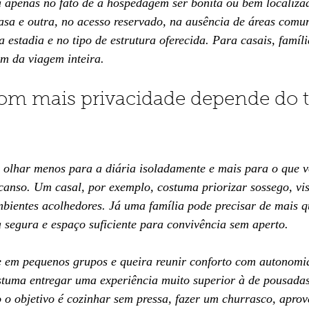
á apenas no fato de a hospedagem ser bonita ou bem localiza
sa e outra, no acesso reservado, na ausência de áreas comun
a estadia e no tipo de estrutura oferecida. Para casais, famíl
om da viagem inteira.
om mais privacidade depende do t
e olhar menos para a diária isoladamente e mais para o que v
canso. Um casal, por exemplo, costuma priorizar sossego, vis
bientes acolhedores. Já uma família pode precisar de mais q
 segura e espaço suficiente para convivência sem aperto.
em pequenos grupos e queira reunir conforto com autonomia
stuma entregar uma experiência muito superior à de pousadas 
o objetivo é cozinhar sem pressa, fazer um churrasco, aprove