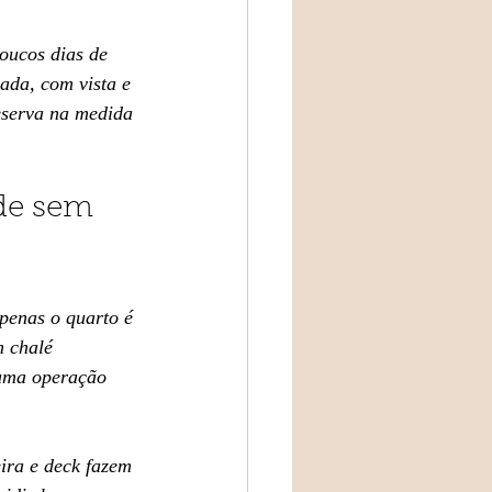
oucos dias de 
ada, com vista e 
eserva na medida 
de sem 
penas o quarto é 
 chalé 
 uma operação 
ira e deck fazem 