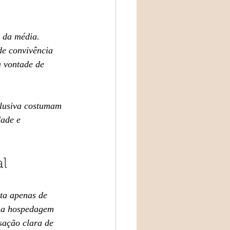
 da média. 
e convivência 
a vontade de 
clusiva costumam 
ade e 
al
ta apenas de 
Uma hospedagem 
sação clara de 