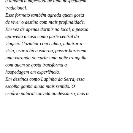
a dinâmica impessoal de uma hospedagem 
tradicional.
Esse formato também agrada quem gosta 
de viver o destino com mais profundidade. 
Em vez de apenas dormir no local, a pessoa 
aproveita a casa como parte central da 
viagem. Cozinhar com calma, admirar a 
vista, usar a área externa, passar horas em 
uma varanda ou curtir uma noite tranquila 
com quem se gosta transforma a 
hospedagem em experiência.
Em destinos como Lapinha da Serra, essa 
escolha ganha ainda mais sentido. O 
cenário natural convida ao descanso, mas o 
conforto da casa define como esse convite 
será vivido. No Sítio Jatobá, por exemplo, a 
proposta é justamente unir natureza, 
privacidade e uma estadia elegante, com 
espaços pensados para quem quer 