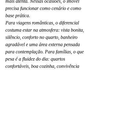
mais atenta. Nessas ocasiões, o imóvel 
precisa funcionar como cenário e como 
base prática.
Para viagens românticas, o diferencial 
costuma estar na atmosfera: vista bonita, 
silêncio, conforto no quarto, banheiro 
agradável e uma área externa pensada 
para contemplação. Para famílias, o que 
pesa é a fluidez do dia: quartos 
confortáveis, boa cozinha, convivência 
integrada e espaço para todos circularem 
com tranquilidade. Já em grupos pequenos, 
faz sentido buscar áreas sociais amplas, 
mesas generosas, churrasqueira e lazer que 
incentive momentos compartilhados.
Em destinos como Lapinha da Serra, onde 
natureza e contemplação têm papel central, 
esse equilíbrio fica ainda mais evidente. 
Uma hospedagem bem escolhida amplia o 