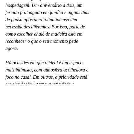
hospedagem. Um aniversário a dois, um 
feriado prolongado em família e alguns dias 
de pausa após uma rotina intensa têm 
necessidades diferentes. Por isso, parte de 
como escolher chalé de madeira está em 
reconhecer o que o seu momento pede 
agora.
Há ocasiões em que o ideal é um espaço 
mais intimista, com atmosfera acolhedora e 
foco no casal. Em outras, a prioridade está 
em circulação interna, praticidade e 
estrutura para permanecer mais tempo. O 
melhor chalé não é o mais chamativo. É o 
que sustenta o tipo de descanso que você 
quer viver.
Em destinos como Lapinha da Serra, esse 