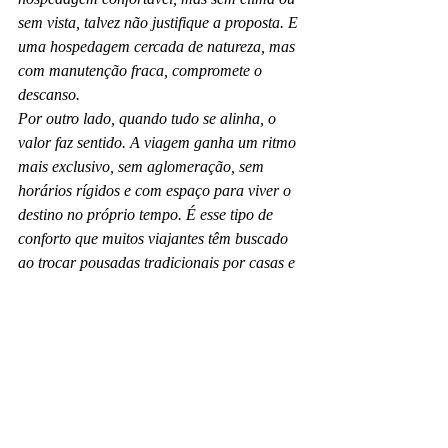
sem vista, talvez não justifique a proposta. E 
uma hospedagem cercada de natureza, mas 
com manutenção fraca, compromete o 
descanso.
Por outro lado, quando tudo se alinha, o 
valor faz sentido. A viagem ganha um ritmo 
mais exclusivo, sem aglomeração, sem 
horários rígidos e com espaço para viver o 
destino no próprio tempo. É esse tipo de 
conforto que muitos viajantes têm buscado 
ao trocar pousadas tradicionais por casas e 
chalés mais privativos.
O que observar antes de 
reservar
Antes de fechar a estadia, vale confirmar 
alguns pontos que fazem diferença prática. 