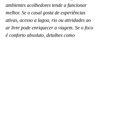
ambientes acolhedores tende a funcionar 
melhor. Se o casal gosta de experiências 
ativas, acesso a lagoa, rio ou atividades ao 
ar livre pode enriquecer a viagem. Se o foco 
é conforto absoluto, detalhes como 
climatização, cama ampla e banho 
espaçoso ganham mais importância.
O ponto central é este: retiro não é 
sinônimo de isolamento desconfortável. 
Pelo contrário. Um bom retiro de casal 
combina beleza, calma e conveniência em 
uma medida precisa. É o tipo de 
hospedagem que permite sentir a natureza 
sem abrir mão do prazer de estar em um 
espaço bem cuidado.
O valor dos detalhes em 
uma estadia a dois