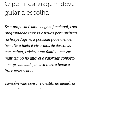
O perfil da viagem deve 
guiar a escolha
Se a proposta é uma viagem funcional, com 
programação intensa e pouca permanência 
na hospedagem, a pousada pode atender 
bem. Se a ideia é viver dias de descanso 
com calma, celebrar em família, passar 
mais tempo no imóvel e valorizar conforto 
com privacidade, a casa inteira tende a 
fazer mais sentido.
Também vale pensar no estilo de memória 
que você quer criar. Algumas viagens 
pedem praticidade. Outras pedem presença. 
Quando a hospedagem ajuda a construir os 
momentos mais gostosos da experiência, 
ela deixa de ser coadjuvante.